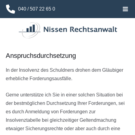
Zum
040 / 507 22 65 0
Inhalt
MA
springen
Ü
ME
HALTEN
Ü
HALTEN
Anspruchsdurchsetzung
Ü
In der Insolvenz des Schuldners drohen dem Gläubiger
HALTEN
erhebliche Forderungsausfälle.
Gerne unterstütze ich Sie in einer solchen Situation bei
der bestmöglichen Durchsetzung Ihrer Forderungen, sei
es durch Anmeldung von Forderungen zur
Insolvenztabelle bei gleichzeitiger Geltendmachung
etwaiger Sicherungsrechte oder aber auch durch eine